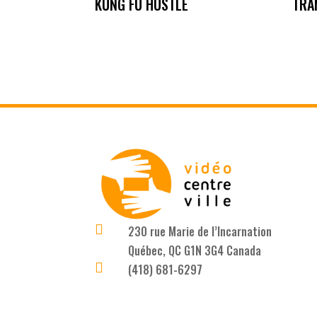
KUNG FU HUSTLE
TRA

230 rue Marie de l’Incarnation
Québec, QC G1N 3G4 Canada

(418) 681-6297