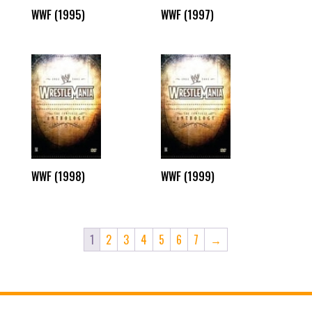
WWF (1995)
WWF (1997)
WWF (1998)
WWF (1999)
1
2
3
4
5
6
7
→