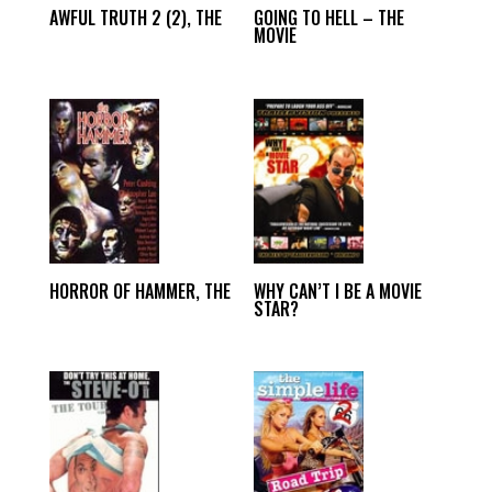
AWFUL TRUTH 2 (2), THE
GOING TO HELL – THE
MOVIE
HORROR OF HAMMER, THE
WHY CAN’T I BE A MOVIE
STAR?