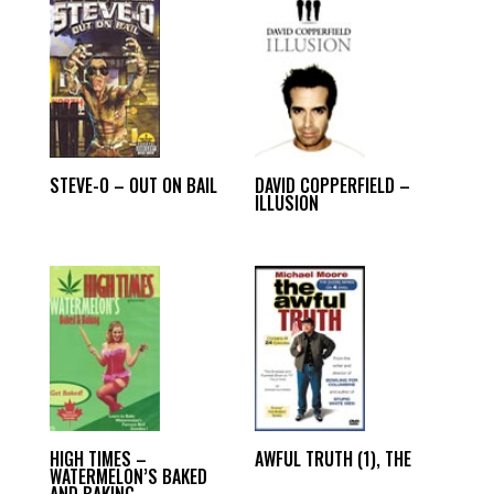
STEVE-O – OUT ON BAIL
DAVID COPPERFIELD –
ILLUSION
HIGH TIMES –
AWFUL TRUTH (1), THE
WATERMELON’S BAKED