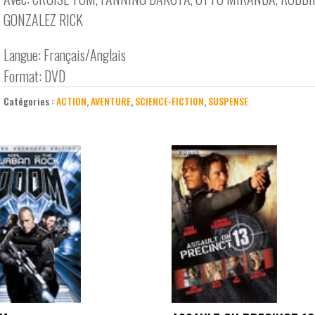
GONZALEZ RICK
Langue: Français/Anglais
Format: DVD
Catégories :
ACTION
,
AVENTURE
,
SCIENCE-FICTION
,
SUSPENSE