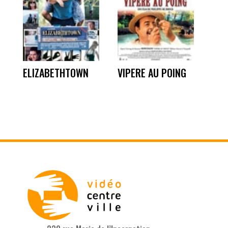
ELIZABETHTOWN
VIPERE AU POING