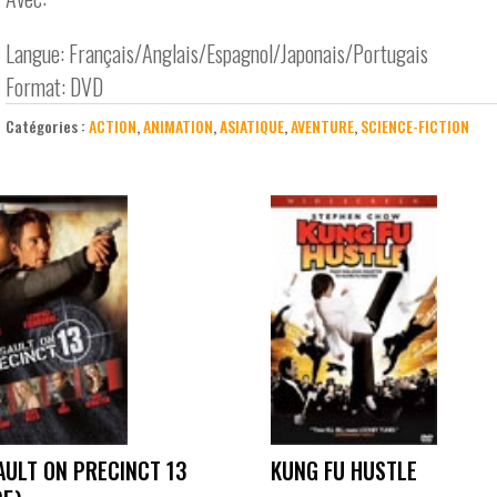
Langue: Français/Anglais/Espagnol/Japonais/Portugais
Format: DVD
Catégories :
ACTION
,
ANIMATION
,
ASIATIQUE
,
AVENTURE
,
SCIENCE-FICTION
AULT ON PRECINCT 13
KUNG FU HUSTLE